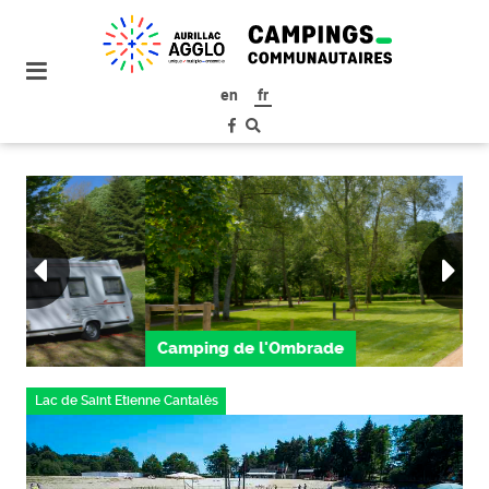
plan
du
site
en
fr
aller
au
menu
aller au
contenu
Camping de l'Ombrade
Lac de Saint Etienne Cantalès