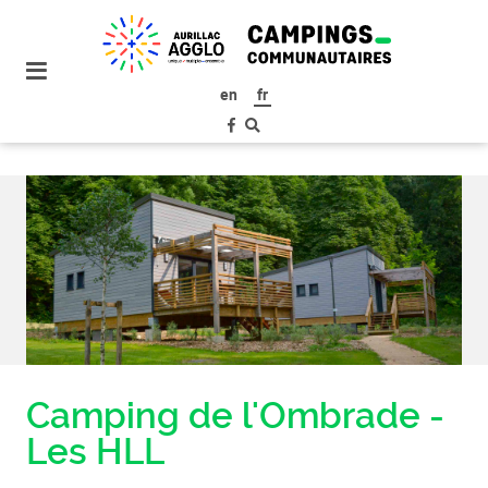
plan
du
site
en
fr
aller
au
menu
aller au
contenu
Camping de l'Ombrade -
Les HLL