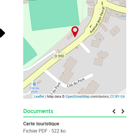
Leaflet
| Map data ©
OpenStreetMap
contributors,
CC-BY-SA
Documents
Carte touristique
Fichier PDF - 522 ko