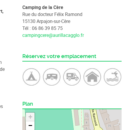
Camping de la Cère
t,
Rue du docteur Félix Ramond
15130 Arpajon-sur-Cère
Tél : 06 86 39 85 75
campingcere@aurillacagglo.fr
Réservez votre emplacement
n
 de
Plan
es
+
−