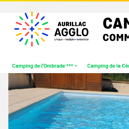
Camping de l'Ombrade ***
Camping de la Cèr
Description
Description
Description
Aire de l'Ombrade
Les HLL
Camping 
Camping
Aires de