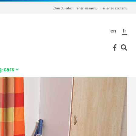
plan du site
aller au menu
aller au contenu
en
fr
g-cars
Tarifs des HLL