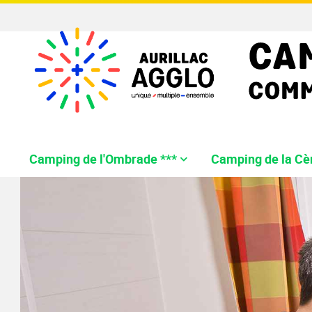
Camping de l'Ombrade ***
Camping de la Cèr
Description
Description
Description
Aire de l'Ombrade
Les HLL
Camping 
Camping
Aires de