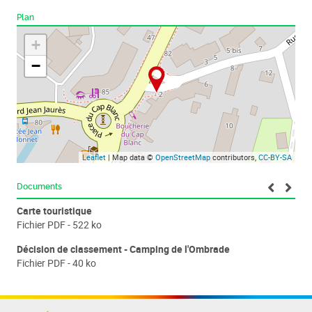
Plan
+
−
Leaflet
| Map data ©
OpenStreetMap
contributors,
CC-BY-SA
Documents
Carte touristique
Tab
Fichier PDF - 522 ko
Fic
Décision de classement - Camping de l'Ombrade
Fichier PDF - 40 ko