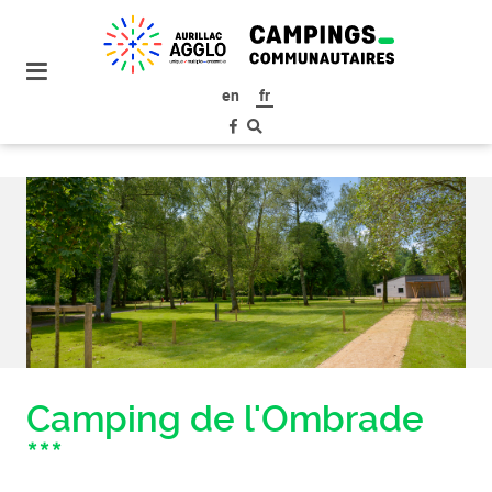
plan
du
site
en
fr
aller
au
menu
aller au
contenu
Camping de l'Ombrade
***